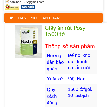
trankhoa1805@gmail.com
DANH MỤC SẢN PHẨM
Giấy ăn rút Posy
1500 tờ
Thông số sản phẩm
Để nơi khô
Hướng
ráo, tránh
dẫn bảo
nơi ẩm ướt
quản
Việt Nam
Xuất xứ
1500 tờ/gói,
Quy
10 túi/bịch
cách
đóng