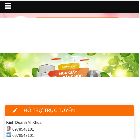
HỖ TRỢ TRỰC TUYẾN
Kinh Doanh
Mr.Khoa
0978548101
0978548101