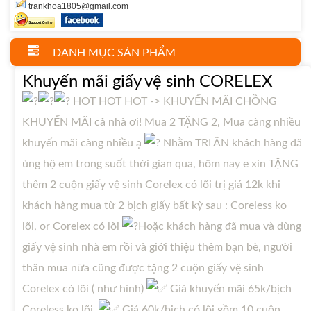
trankhoa1805@gmail.com
DANH MỤC SẢN PHẨM
Khuyến mãi giấy vệ sinh CORELEX
HOT HOT HOT -> KHUYẾN MÃI CHỒNG
KHUYẾN MÃI cả nhà ơi! Mua 2 TẶNG 2, Mua càng nhiều
khuyến mãi càng nhiều ạ
Nhằm TRI ÂN khách hàng đã
ủng hộ em trong suốt thời gian qua, hôm nay e xin TẶNG
thêm 2 cuộn giấy vệ sinh Corelex có lõi trị giá 12k khi
khách hàng mua từ 2 bịch giấy bất kỳ sau : Coreless ko
lõi, or Corelex có lõi
Hoặc khách hàng đã mua và dùng
giấy vệ sinh nhà em rồi và giới thiệu thêm bạn bè, người
thân mua nữa cũng được tặng 2 cuộn giấy vệ sinh
Corelex có lõi ( như hình)
Giá khuyến mãi 65k/bịch
Coreless ko lõi.
Giá 60k/bịch có lõi gồm 10 cuộn,