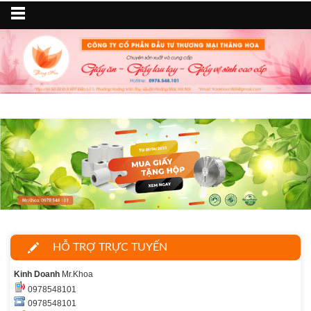
HỖ TRỢ TRỰC TUYẾN
Kinh Doanh
Mr.Khoa
0978548101
0978548101