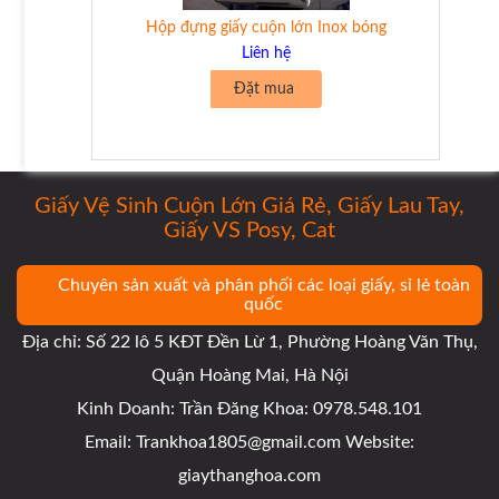
Hộp đựng giấy cuộn lớn Inox bóng
Liên hệ
Đặt mua
Giấy Vệ Sinh Cuộn Lớn Giá Rẻ, Giấy Lau Tay,
Giấy VS Posy, Cat
Chuyên sản xuất và phân phối các loại giấy, sỉ lẻ toàn
quốc
Địa chỉ: Số 22 lô 5 KĐT Đền Lừ 1, Phường Hoàng Văn Thụ,
Quận Hoàng Mai, Hà Nội
Kinh Doanh: Trần Đăng Khoa: 0978.548.101
Email: Trankhoa1805@gmail.com Website:
giaythanghoa.com