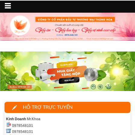
HỖ TRỢ TRỰC TUYẾN
Kinh Doanh
Mr.Khoa
0978548101
0978548101