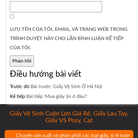
LƯU TÊN CỦA TÔI, EMAIL, VÀ TRANG WEB TRONG
TRÌNH DUYỆT NÀY CHO LẦN BÌNH LUẬN KẾ TIẾP
CỦA TÔI.
Điều hướng bài viết
Trước đó
Bài trước:
Giấy Vệ Sinh Ở Hà Nội
Kế tiếp
Bài tiếp:
Mua giấy ăn ở đâu?
Giấy Vệ Sinh Cuộn Lớn Giá Rẻ, Giấy Lau Tay,
Giấy VS Posy, Cat
Chuyên sản xuất và phân phối các loại giấy, sỉ lẻ toàn