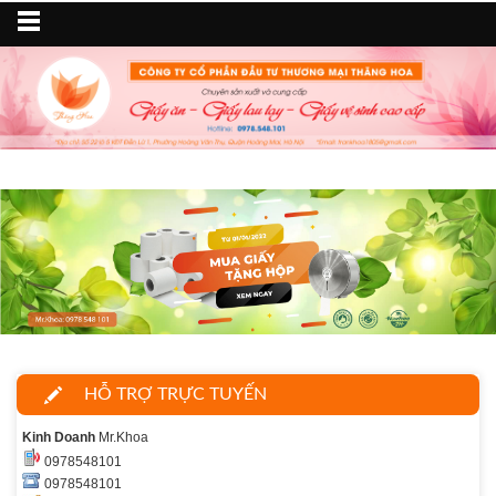
HỖ TRỢ TRỰC TUYẾN
Kinh Doanh
Mr.Khoa
0978548101
0978548101