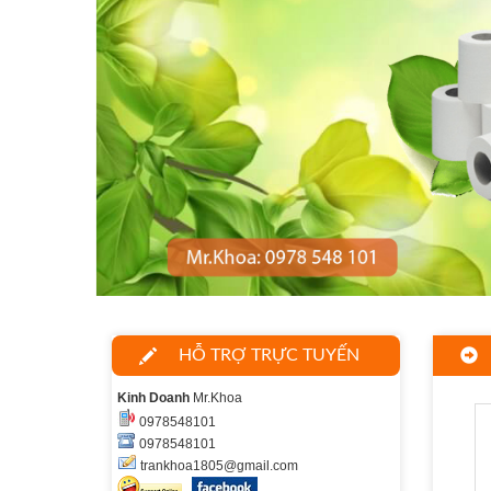
HỖ TRỢ TRỰC TUYẾN
Kinh Doanh
Mr.Khoa
0978548101
0978548101
trankhoa1805@gmail.com