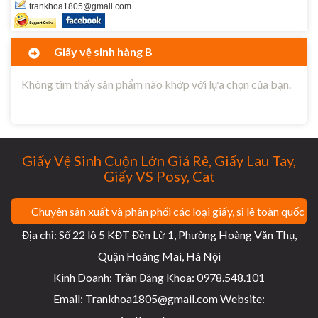
trankhoa1805@gmail.com
Giấy vệ sinh hàng B
Không tìm thấy sản phẩm nào khớp với lựa chọn của bạn.
Giấy Vệ Sinh Cuộn Lớn Giá Rẻ, Giấy Lau Tay,
Giấy VS Posy, Cat
Chuyên sản xuất và phân phối các loại giấy, sỉ lẻ toàn quốc
Địa chỉ: Số 22 lô 5 KĐT Đền Lừ 1, Phường Hoàng Văn Thụ,
Quận Hoàng Mai, Hà Nội
Kinh Doanh: Trần Đăng Khoa: 0978.548.101
Email: Trankhoa1805@gmail.com Website: