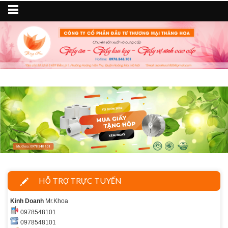
HỖ TRỢ TRỰC TUYẾN
Kinh Doanh
Mr.Khoa
0978548101
0978548101