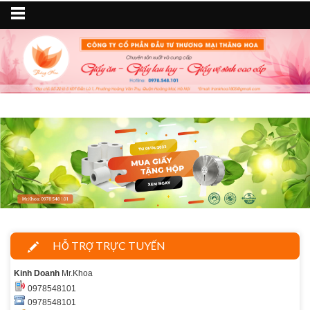
HỖ TRỢ TRỰC TUYẾN
Kinh Doanh
Mr.Khoa
0978548101
0978548101