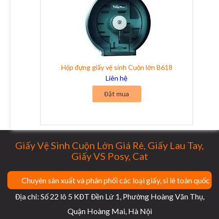
Hộp đựng giấy vệ sinh Cuộn lớn B618
Liên hệ
Đặt mua
Giấy Vệ Sinh Cuộn Lớn Giá Rẻ, Giấy Lau Tay,
Giấy VS Posy, Cat
Chuyên sản xuất và phân phối các loại giấy, sỉ lẻ toàn quốc
Địa chỉ: Số 22 lô 5 KĐT Đền Lừ 1, Phường Hoàng Văn Thụ,
Quận Hoàng Mai, Hà Nội